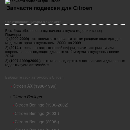
Запчасти подвески для Citroen
Что означают цифры в скобках?
В скобках обозначены год начала выпуска модели и конец.
Примеры:
1)
(2000-2009)
- это значит что запчасти в этом разделе подходят для
модели которая выпускалась с 2000г. по 2009.
2)
(2014-)
- если нет закрывающей цифры, значит что рычаги или
шаровые опоры подходят для авто этой модели выпущенных после
2014г.
3)
(1997-1999)(2000-)
- в каталоге содержатся автозапчасти для разных
годов выпуска автомобиля.
Выберите свой автомобиль Citroen:
Citroen AX (1986-1996)
›
Citroen Berlingo
↓
Citroen Berlingo (1996-2002)
›
Citroen Berlingo (2003-)
›
Citroen Berlingo (2008-)
›