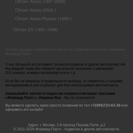
Citroen Xsara (1997-2000)
›
Citroen Xsara (2000-)
›
Citroen Xsara Picasso (1999-)
›
Citroen ZX (1991-1998)
›
Почему выгодно приобретать запчасти подвески в интернет-магазине
Форвард Партс
У нас большой ассортимент рычагов подвески и других автозапчастей.
На каждый товар Вы найдете детальное описание с указанием
O.E.номера, номера производителя и т.д.
Если Вы не уверены в правильности выбора, то свяжитесь с нашими
менеджерами и они подберут для Вас необходимую автозапчасть.
Заказывайте запчасти подвески ситроен в интернет магазине
«Форвард Партс». Уверяем Вас -
Вы не пожалеете!
Вы можете сделать заказ просто позвонив по тел
+7(495)
723-
63-
30
или
оформить его онлайн!
Адрес: г. Москва, 2-й проезд Перова Поля, д.2
© 2011-2026 Форвард Партс - подвеска и другие автозапчасти.